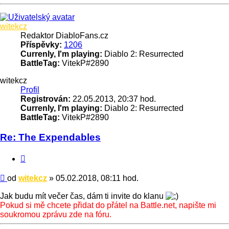
Nahoru
witekcz
Redaktor DiabloFans.cz
Příspěvky:
1206
Currenly, I'm playing:
Diablo 2: Resurrected
BattleTag:
VitekP#2890
witekcz
Profil
Registrován:
22.05.2013, 20:37 hod.
Currenly, I'm playing:
Diablo 2: Resurrected
BattleTag:
VitekP#2890
Re: The Expendables
Citace
Příspěvek
od
witekcz
»
05.02.2018, 08:11 hod.
Jak budu mít večer čas, dám ti invite do klanu
Pokud si mě chcete přidat do přátel na Battle.net, napište mi
soukromou zprávu zde na fóru.
Nahoru