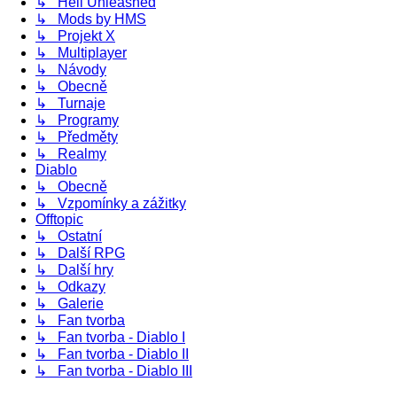
↳ Hell Unleashed
↳ Mods by HMS
↳ Projekt X
↳ Multiplayer
↳ Návody
↳ Obecně
↳ Turnaje
↳ Programy
↳ Předměty
↳ Realmy
Diablo
↳ Obecně
↳ Vzpomínky a zážitky
Offtopic
↳ Ostatní
↳ Další RPG
↳ Další hry
↳ Odkazy
↳ Galerie
↳ Fan tvorba
↳ Fan tvorba - Diablo I
↳ Fan tvorba - Diablo II
↳ Fan tvorba - Diablo III