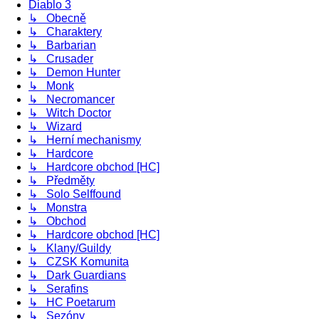
Diablo 3
↳ Obecně
↳ Charaktery
↳ Barbarian
↳ Crusader
↳ Demon Hunter
↳ Monk
↳ Necromancer
↳ Witch Doctor
↳ Wizard
↳ Herní mechanismy
↳ Hardcore
↳ Hardcore obchod [HC]
↳ Předměty
↳ Solo Selffound
↳ Monstra
↳ Obchod
↳ Hardcore obchod [HC]
↳ Klany/Guildy
↳ CZSK Komunita
↳ Dark Guardians
↳ Serafins
↳ HC Poetarum
↳ Sezóny