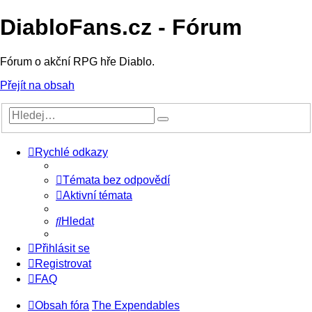
DiabloFans.cz - Fórum
Fórum o akční RPG hře Diablo.
Přejít na obsah
Rychlé odkazy
Témata bez odpovědí
Aktivní témata
Hledat
Přihlásit se
Registrovat
FAQ
Obsah fóra
The Expendables