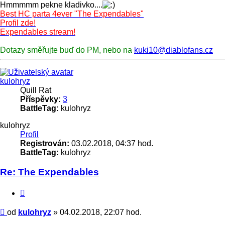
Hmmmmm pekne kladivko....
Best HC parta 4ever "The Expendables"
Profil zde!
Expendables stream!
Dotazy směřujte buď do PM, nebo na
kuki10@diablofans.cz
Nahoru
kulohryz
Quill Rat
Příspěvky:
3
BattleTag:
kulohryz
kulohryz
Profil
Registrován:
03.02.2018, 04:37 hod.
BattleTag:
kulohryz
Re: The Expendables
Citace
Příspěvek
od
kulohryz
»
04.02.2018, 22:07 hod.