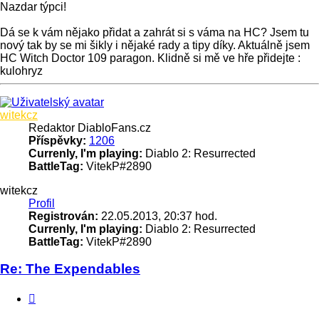
Nazdar týpci!
Dá se k vám nějako přidat a zahrát si s váma na HC? Jsem tu
nový tak by se mi šikly i nějaké rady a tipy díky. Aktuálně jsem
HC Witch Doctor 109 paragon. Klidně si mě ve hře přidejte :
kulohryz
Nahoru
witekcz
Redaktor DiabloFans.cz
Příspěvky:
1206
Currenly, I'm playing:
Diablo 2: Resurrected
BattleTag:
VitekP#2890
witekcz
Profil
Registrován:
22.05.2013, 20:37 hod.
Currenly, I'm playing:
Diablo 2: Resurrected
BattleTag:
VitekP#2890
Re: The Expendables
Citace