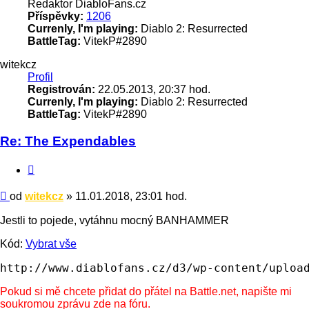
Redaktor DiabloFans.cz
Příspěvky:
1206
Currenly, I'm playing:
Diablo 2: Resurrected
BattleTag:
VitekP#2890
witekcz
Profil
Registrován:
22.05.2013, 20:37 hod.
Currenly, I'm playing:
Diablo 2: Resurrected
BattleTag:
VitekP#2890
Re: The Expendables
Citace
Příspěvek
od
witekcz
»
11.01.2018, 23:01 hod.
Jestli to pojede, vytáhnu mocný BANHAMMER
Kód:
Vybrat vše
http://www.diablofans.cz/d3/wp-content/uploa
Pokud si mě chcete přidat do přátel na Battle.net, napište mi
soukromou zprávu zde na fóru.