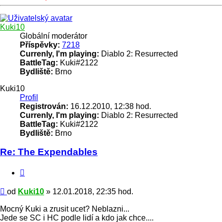
Nahoru
Kuki10
Globální moderátor
Příspěvky:
7218
Currenly, I'm playing:
Diablo 2: Resurrected
BattleTag:
Kuki#2122
Bydliště:
Brno
Kuki10
Profil
Registrován:
16.12.2010, 12:38 hod.
Currenly, I'm playing:
Diablo 2: Resurrected
BattleTag:
Kuki#2122
Bydliště:
Brno
Re: The Expendables
Citace
Příspěvek
od
Kuki10
»
12.01.2018, 22:35 hod.
Mocný Kuki a zrusit ucet? Neblazni...
Jede se SC i HC podle lidí a kdo jak chce....