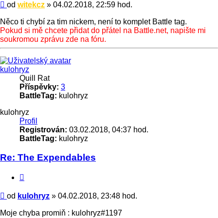
Příspěvek
od
witekcz
»
04.02.2018, 22:59 hod.
Něco ti chybí za tim nickem, není to komplet Battle tag.
Pokud si mě chcete přidat do přátel na Battle.net, napište mi
soukromou zprávu zde na fóru.
Nahoru
kulohryz
Quill Rat
Příspěvky:
3
BattleTag:
kulohryz
kulohryz
Profil
Registrován:
03.02.2018, 04:37 hod.
BattleTag:
kulohryz
Re: The Expendables
Citace
Příspěvek
od
kulohryz
»
04.02.2018, 23:48 hod.
Moje chyba promiň : kulohryz#1197