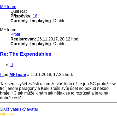
MFTeam
Quill Rat
Příspěvky:
18
Currenly, I'm playing:
Diablo
MFTeam
Profil
Registrován:
26.11.2017, 20:12 hod.
Currenly, I'm playing:
Diablo
Re: The Expendables
Citace
Příspěvek
od
MFTeam
»
11.01.2018, 17:25 hod.
Tak sem slyšel zvěsti o tom že váš klan už je jen SC protože se
frčí jenom paragony a Kuki zrušil svůj účet no pokud někdo
hraje HC tak může k nám tak nějak se to rozrůstá a je to na
dobré cestě....
Nahoru
witekcz