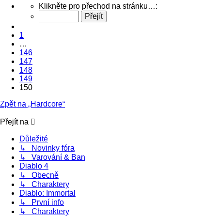
Stránka
Klikněte pro přechod na stránku…:
150
z
Předchozí
150
1
…
146
147
148
149
150
Zpět na „Hardcore“
Přejít na
Důležité
↳ Novinky fóra
↳ Varování & Ban
Diablo 4
↳ Obecně
↳ Charaktery
Diablo: Immortal
↳ První info
↳ Charaktery