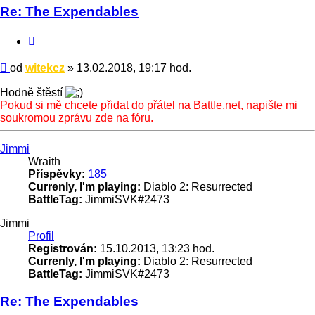
Re: The Expendables
Citace
Příspěvek
od
witekcz
»
13.02.2018, 19:17 hod.
Hodně štěstí
Pokud si mě chcete přidat do přátel na Battle.net, napište mi
soukromou zprávu zde na fóru.
Nahoru
Jimmi
Wraith
Příspěvky:
185
Currenly, I'm playing:
Diablo 2: Resurrected
BattleTag:
JimmiSVK#2473
Jimmi
Profil
Registrován:
15.10.2013, 13:23 hod.
Currenly, I'm playing:
Diablo 2: Resurrected
BattleTag:
JimmiSVK#2473
Re: The Expendables