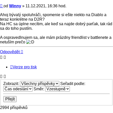
Příspěvek
od
Winny
»
11.12.2021, 16:36 hod.
Ahoj bývalý spoluhráči, spomenie si ešte niekto na Diablo a
teraz konkrétne na D2R?
Na HC sa úplne necítim, ale keď sa najde dobrý parťak, tak rád
sa do toho pustím.
A ospravedlnujem sa, ale mám prázdny friendlist v battlenete a
netuším prečo
Nahoru
Odpovědět
Verze pro tisk
Zobrazit:
Seřadit podle:
Směr:
2994 příspěvků