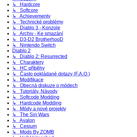
↳ Hardcore
↳ Softcore
↳ Achievementy
↳ Technické problémy
↳ Diablo 3 - Konzole
↳ Archiv - Ke smazání
↳ D3-D2 BrotherhooD
↳ Nintendo Switch
Diablo 2
↳ Diablo 2: Resurrected
↳ Charaktery
↳ HC příběhy
↳ Často pokládané dotazy (F.A.Q.)
↳ Modifikace
↳ Obecná diskuze o módech
↳ Tutoriály, Návody
↳ Softcode Modding
↳ Hardcode Modding
↳ Módy a nové projekty
↳ The Sin Wars
↳ Avalon
↳ Cesium
↳ Mods By ZOMB