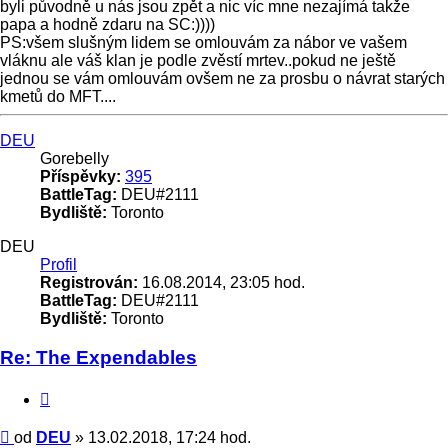
byli původně u nás jsou zpět a nic víc mne nezajímá takže
papa a hodně zdaru na SC:))))
PS:všem slušným lidem se omlouvám za nábor ve vašem
vláknu ale váš klan je podle zvěstí mrtev..pokud ne ještě
jednou se vám omlouvám ovšem ne za prosbu o návrat starých
kmetů do MFT....
Nahoru
DEU
Gorebelly
Příspěvky:
395
BattleTag:
DEU#2111
Bydliště:
Toronto
DEU
Profil
Registrován:
16.08.2014, 23:05 hod.
BattleTag:
DEU#2111
Bydliště:
Toronto
Re: The Expendables
Citace
Příspěvek
od
DEU
»
13.02.2018, 17:24 hod.