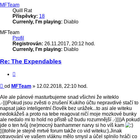
MFTeam
Quill Rat
Příspěvky:
18
Currenly, I'm playing:
Diablo
MFTeam
Profil
Registrován:
26.11.2017, 20:12 hod.
Currenly, I'm playing:
Diablo
Re: The Expendables
Citace
Příspěvek
od
MFTeam
»
12.02.2018, 22:10 hod.
Ale ale pánové masturbujeme snad všichni že witeklo
.-)))Pokud jsou zvěsti o zrušení Kukiho účtu nepravdivé stačí to
napsat jako inteligentní člověk bez urážek...to asi ale witeku
nedokážeš a proto na tebe reagovat ničí moje mozkové bunky
ale nedalo mi to hold no přístě už budu rozumnější .-))))A pokud
jde o ten tvůj (ne)mocný banhammer narvy si ho víš kam
)))tohle je stejně mrtvé forum takže co vid witeku:).Jinak
otravování ve vašem vláknu mělo smysl a účel splnilo hráči co