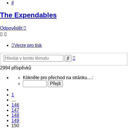
Hledat
The Expendables
Odpovědět
Verze pro tisk
Pokročilé
Hledat
hledání
2994 příspěvků
Stránka
Klikněte pro přechod na stránku…:
150
z
Předchozí
150
1
…
146
147
148
149
150