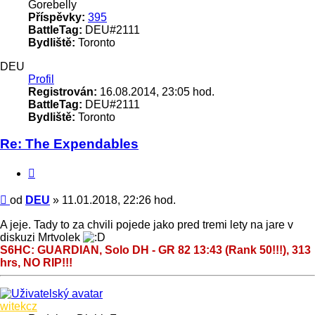
Gorebelly
Příspěvky:
395
BattleTag:
DEU#2111
Bydliště:
Toronto
DEU
Profil
Registrován:
16.08.2014, 23:05 hod.
BattleTag:
DEU#2111
Bydliště:
Toronto
Re: The Expendables
Citace
Příspěvek
od
DEU
»
11.01.2018, 22:26 hod.
A jeje. Tady to za chvili pojede jako pred tremi lety na jare v
diskuzi Mrtvolek
S6HC: GUARDIAN, Solo DH - GR 82 13:43 (Rank 50!!!), 313
hrs, NO RIP!!!
Nahoru
witekcz