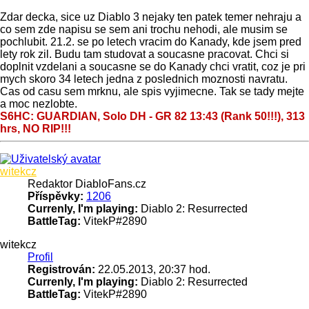
Zdar decka, sice uz Diablo 3 nejaky ten patek temer nehraju a
co sem zde napisu se sem ani trochu nehodi, ale musim se
pochlubit. 21.2. se po letech vracim do Kanady, kde jsem pred
lety rok zil. Budu tam studovat a soucasne pracovat. Chci si
doplnit vzdelani a soucasne se do Kanady chci vratit, coz je pri
mych skoro 34 letech jedna z poslednich moznosti navratu.
Cas od casu sem mrknu, ale spis vyjimecne. Tak se tady mejte
a moc nezlobte.
S6HC: GUARDIAN, Solo DH - GR 82 13:43 (Rank 50!!!), 313
hrs, NO RIP!!!
Nahoru
witekcz
Redaktor DiabloFans.cz
Příspěvky:
1206
Currenly, I'm playing:
Diablo 2: Resurrected
BattleTag:
VitekP#2890
witekcz
Profil
Registrován:
22.05.2013, 20:37 hod.
Currenly, I'm playing:
Diablo 2: Resurrected
BattleTag:
VitekP#2890