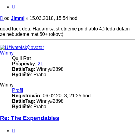
Citace
Příspěvek
od
Jimmi
»
15.03.2018, 15:54 hod.
good luck deu. Hadam sa stretneme pri diablo 4:) teda dufam
ze nebudeme mat 50+ rokov:)
Nahoru
Winny
Quill Rat
Příspěvky:
21
BattleTag:
Winny#2898
Bydliště:
Praha
Winny
Profil
Registrován:
06.02.2013, 21:25 hod.
BattleTag:
Winny#2898
Bydliště:
Praha
Re: The Expendables
Citace