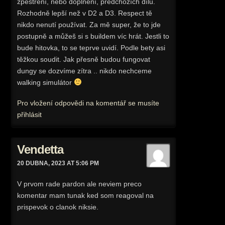
zpestření, nebo doplnění, předchozích dílů.
Rozhodně lepší než v D2 a D3. Respect tě
nikdo nenutí používat. Za mě super, že to jde
postupně a můžeš si s buildem víc hrát. Jestli to
bude hitovka, to se teprve uvidí. Podle bety asi
těžkou soudit. Jak přesně budou fungovat
dungy se dozvíme zítra .. nikdo nechceme
walking simulátor
Pro vložení odpovědi na komentář se musíte
přihlásit
Vendetta
20 DUBNA, 2023 AT 5:06 PM
V prvom rade pardon ale neviem preco
komentar mam tunak ked som reagoval na
prispevok o clanok niksie.