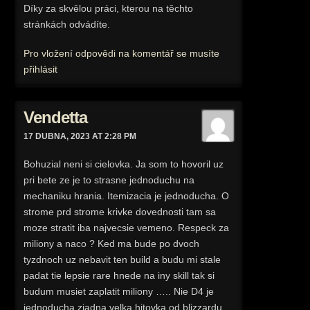
Díky za skvělou práci, kterou na těchto
stránkách odvádíte.
Pro vložení odpovědi na komentář se musíte
přihlásit
Vendetta
17 DUBNA, 2023 AT 2:28 PM
Bohuzial neni si cielovka. Ja som to hovoril uz
pri bete ze je to strasne jednoduchu na
mechaniku hrania. Itemizacia je jednoducha. O
strome prd strome krivke dovednosti tam sa
moze stratit iba najvecsie vemeno. Respeck za
miliony a naco ? Ked ma bude po dvoch
tyzdnoch uz nebavit ten build a budu mi stale
padat tie lepsie rare hnede na iny skill tak si
budum musiet zaplatit miliony ….. Nie D4 je
jednoducha ziadna velka hitovka od blizzardu