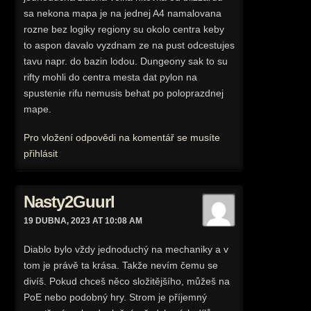
sa nekona mapa je na jednej A4 namalovana
rozne bez logiky regiony su okolo centra keby
to aspon davalo vyzdnam ze na pust odcestujes
tavu napr. do bazin lodou. Dungeony sak to su
rifty mohli do centra mesta dat pylon na
spustenie rifu nemusis behat po poloprazdnej
mape.
Pro vložení odpovědi na komentář se musíte
přihlásit
Nasty2Guurl
19 DUBNA, 2023 AT 10:08 AM
Diablo bylo vždy jednoduchý na mechaniky a v
tom je právě ta krása. Takže nevím čemu se
divíš. Pokud chceš něco složitějšího, můžeš na
PoE nebo podobný hry. Strom je příjemný