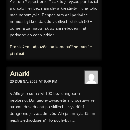
A strom ? spestrenie ? sak to je vycuc par kuziel
s diablo hier bez namahy a kreativity. Tuna toho
moc nenamyslis. Respec tam ani poriadne
nemusi byt ked das do vsetkych skilloch 50 +
odmena za mapu tak uz ani nebudes mat
poriadne do coho pridat.
Pro vložení odpovědi na komentář se musíte
přihlásit
Anarki
20 DUBNA, 2023 AT 6:40 PM
V Alfe jste se na lvl 100 bez dungeonu
neobešlo. Dungeony zvyšujete sílu postavy ve
stromu dovedností po skillech…vyladění
dungeonu je zásadní věc. Ale je tím vyladěním
jejich zjednodušení? To pochybuji…