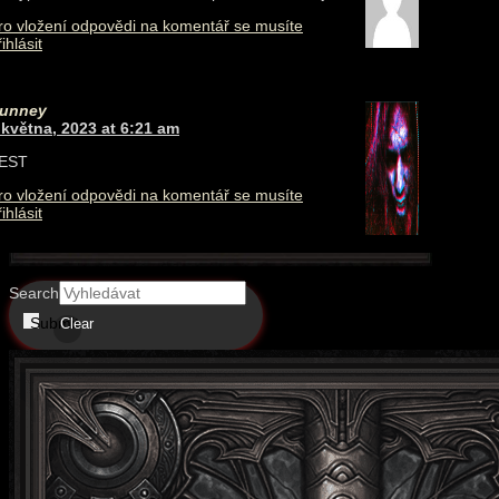
ro vložení odpovědi na komentář se musíte
ihlásit
unney
 května, 2023 at 6:21 am
EST
ro vložení odpovědi na komentář se musíte
ihlásit
Search
Submit
Clear