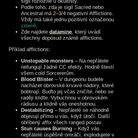
sigil rozložíte u okultisty.
Podle toho, zda je sigil Sacred nebo
Ancestral má
2
–
3
/
4
negativní Afflictions.
Vždy má také jednu pozitivní označenou
zeleně
.
Zde najdete
datamine
, který uvádí
všechny doposud známé afflictions.
Příklad afflictions:
Unstopable monsters
– Na nepřátele
nefungují žádné CC efekty. Hodně štestí
všem cold Sorcererům.
Blood Blister
– V dungeonu budete
nacházet obrovské krvavé nádory, které
bobtnají. Buďto jej včas zničíte, nebo se
raději kliďte. Vybuchnou v obrovském
rádiusu a klidně vás oneshotnou.
Destabilizing
– Nepřátelé se náhodně
objevují přímo u vás, když útočí. Další
oblíbený affix všech ranged postav.
Stun causes Burning
– Když vás
nepřátelé úspěšně omráčí, explodujete v