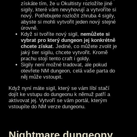
získáte tím, že u Okultisty rozložíte jiné
sigily, které vám nevyhovují a vytvoříte si
nový. Potřebujete rozložit zhruba 4 sigily,
abyste si mohli vytvořit jeden nový stejné
úrovně.
Když si tvoříte nový sigil,
nemůžete si
vybrat pro který dungeon jej konkrétně
chcete získat
. Jediné, co můžete zvolit je
jaký tier sigilu, chcete vytvořit. Kromě
prachu stojí tento craft i goldy.
Sigily není možné tradovat, ale pokud
otevřete NM dungeon, celá vaše parta do
něj může vstoupit.
Když nyní máte sigil, který se vám líbí stačí
dojít ke vstupu do dungeonu k němuž patří a
aktivovat jej. Vytvoří se vám portál, kterým
vstoupíte do NM verze dungeonu.
Nightmare dungeony