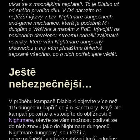
utkat se s mocnějšími nepřáteli. To je Diablo už
od svého prvního dílu. V D4 narazíte na
nejtěžší výzvy v tzv. Nightmare dungeonech,
end-game mechanice, která je podobná M+
dungům z WoWka a mapám z PoE. Vývojáři na
posledním developer streamu odhalili zajímavé
novinky, které vám Nightmare dungeony
předvedou a my vám přinášíme úhledně
sepsané všechno, co o nich potřebujete vědět.
Ještě
nebezpečnější…
V průběhu kampaně Diabla 4 objevíte více než
115 dungeonů napříč celým Sanctuary. Když ale
kampaň pokoříte a vstoupíte do obtížnosti 3
Nightmare
, otevře se vám možnost podívat se
do nich znovu jako do Nightmare dungeonů.
Nightmare dungeony jsou těžší a
nebezpečnější, ale také nabízejí lepší odměny,