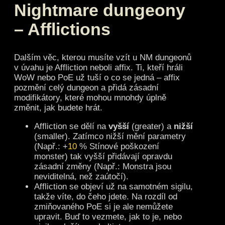
Nightmare dungeony
– Afflictions
Dalším věc, kterou musíte vzít u NM dungeonů
v úvahu je Affliction neboli affix. Ti, kteří hráli
WoW nebo PoE už tuší o co se jedná – affix
pozmění celý dungeon a přidá zásadní
modifikátory, které mohou mnohdy úplně
změnit, jak budete hrát.
Affliction se dělí na
vyšší
(greater) a
nižší
(smaller). Zatímco nižší mění parametry
(Např.: +
10
% Stínové poškození
monster) tak vyšší přidávají opravdu
zásadní změny (Např.: Monstra jsou
neviditelná, než zaútočí).
Affliction se objeví už na samotném sigilu,
takže víte, do čeho jdete. Na rozdíl od
zmiňovaného PoE si je ale nemůžete
upravit. Buď to vezmete, jak to je, nebo