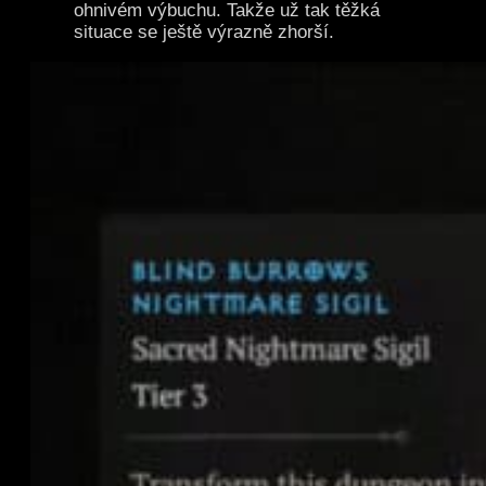
ohnivém výbuchu. Takže už tak těžká
situace se ještě výrazně zhorší.