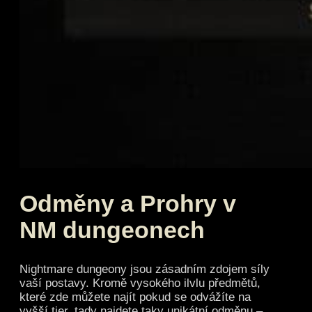
Odměny a Prohry v
NM dungeonech
Nightmare dungeony jsou zásadním zdojem síly
vaší postavy. Kromě vysokého ilvlu předmětů,
které zde můžete najít pokud se odvážíte na
vyšší tier, tady najdete taky unikátní odměnu –