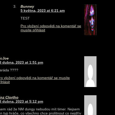
Bunney
5 května, 2023 at 6:21 am
TEST
Pro vložení odpovědi na komentář se
musíte přihlásit
cJoe
8 dubna, 2023 at 1:51 pm
aráda ????
ro vložení odpovědi na komentář se musíte
ihlásit
inz Clortho
8 dubna, 2023 at 5:12 pm
sem rád že NM dungy nebudou mít timer. Nejsem
en typ hráče, co všechno chce prolítnout co nejdřív