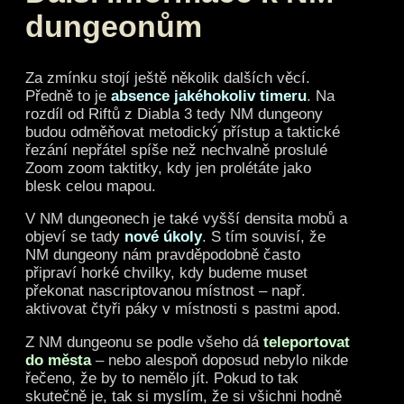
dungeonům
Za zmínku stojí ještě několik dalších věcí.
Předně to je
absence jakéhokoliv timeru
. Na
rozdíl od Riftů z Diabla 3 tedy NM dungeony
budou odměňovat metodický přístup a taktické
řezání nepřátel spíše než nechvalně proslulé
Zoom zoom taktitky, kdy jen prolétáte jako
blesk celou mapou.
V NM dungeonech je také vyšší densita mobů a
objeví se tady
nové úkoly
. S tím souvisí, že
NM dungeony nám pravděpodobně často
připraví horké chvilky, kdy budeme muset
překonat nascriptovanou místnost – např.
aktivovat čtyři páky v místnosti s pastmi apod.
Z NM dungeonu se podle všeho dá
teleportovat
do města
– nebo alespoň doposud nebylo nikde
řečeno, že by to nemělo jít. Pokud to tak
skutečně je, tak si myslím, že si všichni hodně