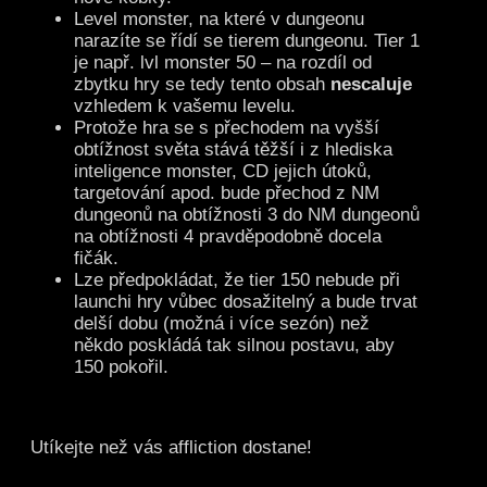
Level monster, na které v dungeonu
narazíte se řídí se tierem dungeonu. Tier 1
je např. lvl monster 50 – na rozdíl od
zbytku hry se tedy tento obsah
nescaluje
vzhledem k vašemu levelu.
Protože hra se s přechodem na vyšší
obtížnost světa stává těžší i z hlediska
inteligence monster, CD jejich útoků,
targetování apod. bude přechod z NM
dungeonů na obtížnosti 3 do NM dungeonů
na obtížnosti 4 pravděpodobně docela
fičák.
Lze předpokládat, že tier 150 nebude při
launchi hry vůbec dosažitelný a bude trvat
delší dobu (možná i více sezón) než
někdo poskládá tak silnou postavu, aby
150 pokořil.
Utíkejte než vás affliction dostane!