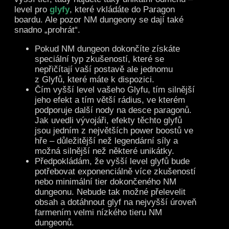
level pro
glyfy
, které vkládáte do Paragon
boardu. Ale pozor NM dungeony se dají také
snadno „prohrát“.
Pokud NM dungeon dokončíte získáte
speciální typ zkušeností, které se
nepřičítají vaší postavě ale jednomu
z Glyfů, které máte k dispozici.
Čím vyšší level vašeho Glyfu, tím silnější
jeho efekt a tím větší rádius, ve kterém
podporuje další nody na desce paragonů.
Jak uvedli vývojáři, efekty těchto glyfů
jsou jedním z největších power boostů ve
hře – důležitější než legendární síly a
možná silnější než některé unikátky.
Předpokládám, že vyšší level glyfů bude
potřebovat exponenciálně více zkušeností
nebo minimální tier dokončeného NM
dungeonu. Nebude tak možné přelevelit
obsah a dotáhnout glyf na nejvyšší úroveň
farmením velmi nízkého tieru NM
dungeonů.