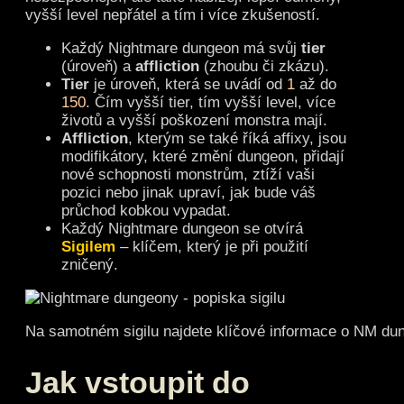
vyšší level nepřátel a tím i více zkušeností.
Každý Nightmare dungeon má svůj
tier
(úroveň) a
affliction
(zhoubu či zkázu).
Tier
je úroveň, která se uvádí od
1
až do
150
. Čím vyšší tier, tím vyšší level, více
životů a vyšší poškození monstra mají.
Affliction
, kterým se také říká affixy, jsou
modifikátory, které změní dungeon, přidají
nové schopnosti monstrům, ztíží vaši
pozici nebo jinak upraví, jak bude váš
průchod kobkou vypadat.
Každý Nightmare dungeon se otvírá
Sigilem
– klíčem, který je při použití
zničený.
Na samotném sigilu najdete klíčové informace o NM du
Jak vstoupit do