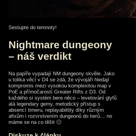
Sestupte do temnoty!
Nightmare dungeony
– náš verdikt
Na papíře vypadají NM dungeony skvěle. Jako
u tolika věcí v D4 se zdá, že vývojáři hledají
kompromis mezi vysokou komplexitou map v
PoE a přímočarostí Greater Rifts z D3. Od
každého si systém bere něco – levelování glyfů
alá legendary gemy, metodický přístup s
absencí timeru, replayabitlity díky různým
afixům i rozvrstvením dungeonů do tierů… no
máme se na co těšit 🙂
Diskuze k článku