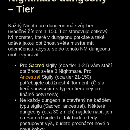
– Tier
Každý Nightmare dungeon má svůj Tier
uváděný číslem 1-150. Tier stanovuje celkový
lvl monster, které v dungeonu potkáte a také
udává jakou obtížnost světa musíte mít
odemčenou, abyste se do tohoto NM dungeonu
mohli vypravit.
Pro
Sacred
sigily (cca tier 1-21) vám stačí
obtížnost světa 3 Nightmare. Pro
Ancestral
Sigily (cca tier 21-150)
potřebujete obtížnost 4 Torment. (Čísla
tierů související s typem tieru nejsou
finálně potvrzená)
Ne každý dungeon je otevřený na každém
typu sigilu (Sacred, ancestral). Některé
dungeony (cca 30 z nich) najdete např. jen
na Sacred sigilech. Jak budete tedy
postupovat výš, budete procházet nové a
nové kobky.