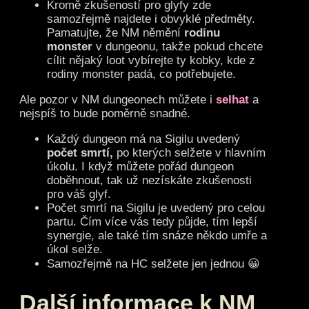
Kromě zkušeností pro glyfy zde
samozřejmě najdete i obvyklé předměty.
Pamatujte, že NM němění
rodinu
monster
v dungeonu, takže pokud chcete
cílit nějaký loot vybírejte ty kobky, kde z
rodiny monster padá, co potřebujete.
Ale pozor v NM dungeonech můžete i
selhat
a
nejspíš to bude poměrně snadné.
Každý dungeon má na Sigilu uvedený
počet smrtí,
po kterých selžete v hlavním
úkolu. I když můžete pořád dungeon
doběhnout, tak už nezískáte zkušenosti
pro váš glyf.
Počet smrtí na Sigilu je uvedený pro celou
partu. Čím více vás tedy půjde, tím lepší
synergie, ale také tím snáze někdo umře a
úkol selže.
Samozřejmě na HC selžete jen jednou 😀
Další informace k NM