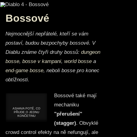
Bossové
Nejmocnější nepřátelé, kteří se vám
postaví, budou bezpochyby bossové. V
Diablu známe čtyři druhy bossů:
dungeon
bosse
,
bosse v kampani
,
world bosse
a
end-game bosse
, neboli bosse pro konec
obtížnosti.
Bossové také mají
mechaniku
ASHAVA POTÉ, CO
PŘIJDE O JEDNU
"přerušení"
KONČETINU
(stagger)
. Obvyklé
crowd control efekty na ně nefungují, ale