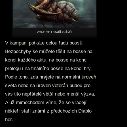
VRÁTÍ SE I STAŘÍ ZNÁMÍ?
V
kampani
potkáte celou řadu bossů.
Bezpochyby se můžete těšit na bosse na
konci každého aktu, na bosse na konci
prologu i na finálního bosse na konci hry.
Podle toho, zda hrajete na normální
úroveň
světa nebo na úroveň
veterán
budou pro
vás tito nepřátelé větší nebo menší výzva.
A už mimochodem víme, že se vracejí
někteří staří známí z předchozích Diablo
her.