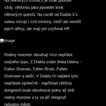
Na některých místech je však potkáte
vždy, většinou jako poslední krok
některých questů. Na rozdíl od Diabla 3 s
sebou mívají i své miniony, kteří ale nesdílí
jejich
affixy
, ale mají jen zvýšené HP.
Rodiny monster obsahují více nepřátel
stejného typu. Z Diabla znáte třeba falleny -
Fallen Shaman, Fallen Brute, Fallen
Overseer a další. V Diablu IV najdete tyto
nepřátele společně - například většina
dungeonů
bude obsahovat jednu až dvě
rodiny monster a ty se při relognutí
nebudou měnit.