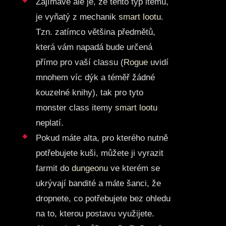
Zajímavé ale je, že tento typ itemů,
je vyňatý z mechanik
smart lootu
.
Tzn. zatímco většina předmětů,
která vám napadá bude určená
přímo pro vaší classu (
Rogue
uvidí
mnohem víc dýk a téměř žádné
kouzelné knihy), tak pro tyto
monster class itemy
smart lootu
neplatí.
Pokud máte alta, pro kterého nutně
potřebujete kuši, můžete ji vyrazit
farmit do
dungeonu
ve kterém se
ukrývají bandité a máte šanci, že
dropnete, co potřebujete bez ohledu
na to, kterou postavu využijete.