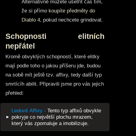
Alternativně můžete ušetřit čas tím,
že si přímo
koupíte předměty do
Diablo 4
, pokud nechcete grindovat.
Schopnosti elitních
nepřátel
Kromě obvyklých schopností, které elitky
mají podle toho o jakou příšeru jde, budou
na sobě mít ještě tzv. affixy, tedy další typ
smrtícíh abilit. Připravili jsme pro vás jejich
přehled:
Ledové Affixy -
Tento typ affixů obvykle
▸
pokryje co největší plochu mrazem,
který vás zpomaluje a imobilizuje.