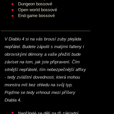
Dungeon bossové
Open world bossové
End-game bossové
V Diablu 4 si na vás brousí zuby plejáda
nepřátel. Budete zápolit s malými falleny i
obrovskými démony a vaše přežití bude
záviset na tom, jak jste připravení. Čím
silnější nepřátelé, tím nebezpečnější affixy
- tedy zvláštní dovednosti, která mohou
monstra mít bez ohledu na svůj typ.
Pojďme se tedy vrhnout mezi příšery
Diabla 4.
Nepřátelé se dělí na tři základní