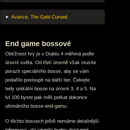
▸
Avarice, The Gold Cursed
End game bossové
Obtížnost hry je v Diablu 4 měřená podle
úrovní
světa. Od
třetí úrovně
však musíte
porazit speciálního bosse, aby se vám
podařilo postoupit na další tier. Čekejte
tedy unikátní bosse na úrovni 3, 4 a 5. Na
lvl 100 byste pak měli potkat dokonce
ultimátního bosse
end-gamu
.
O těchto bossech ještě nemáme detailnější
informace, ale jakmile budou dostupné