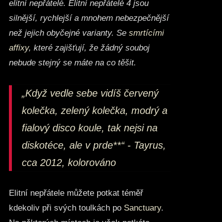
elitní nepřátelé. Elitní nepřátelé 4 jsou
silnější, rychlejší a mnohem nebezpečnější
než jejich obyčejné varianty. Se
smrtícími
affixy
, které zajišťují, že žádný souboj
nebude stejný se máte na co těšit.
„Když vedle sebe vidíš červený
kolečka, zelený kolečka, modrý a
fialový disco koule, tak nejsi na
diskotéce, ale v prde**“ - Tayrus,
cca 2012, kolorováno
Elitní nepřátele můžete potkat téměř
kdekoliv při svých toulkách po
Sanctuary
.