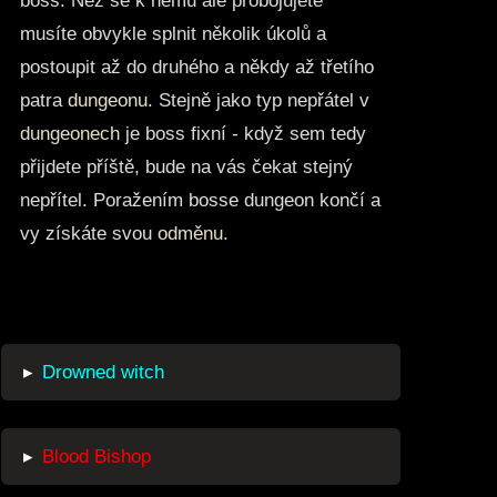
boss. Než se k němu ale probojujete
musíte obvykle splnit několik úkolů a
postoupit až do druhého a někdy až třetího
patra
dungeonu
. Stejně jako typ nepřátel v
dungeonech
je boss fixní - když sem tedy
přijdete příště, bude na vás čekat stejný
nepřítel. Poražením bosse dungeon končí a
vy získáte svou
odměnu
.
▸
Drowned witch
▸
Blood Bishop