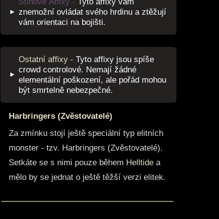
Stínové Affixy -
Tyto affixy vám
▸
znemožní ovládat svého hrdinu a ztěžují
vám orientaci na bojišti.
Ostatní affixy -
Tyto affixy jsou spíše
crowd controlové. Nemají žádné
▸
elementální poškození, ale pořád mohou
být smrtelně nebezpečné.
Harbringers (Zvěstovatelé)
Za zmínku stojí ještě speciální typ elitních
monster - tzv. Harbringers (Zvěstovatelé).
Setkáte se s nimi pouze během
Helltide
a
mělo by se jednat o ještě těžší verzi elitek.