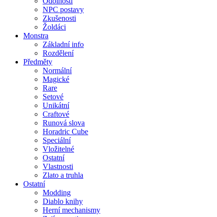
Odolnosti
NPC postavy
Zkušenosti
Žoldáci
Monstra
Základní info
Rozdělení
Předměty
Normální
Magické
Rare
Setové
Unikátní
Craftové
Runová slova
Horadric Cube
Speciální
Vložitelné
Ostatní
Vlastnosti
Zlato a truhla
Ostatní
Modding
Diablo knihy
Herní mechanismy