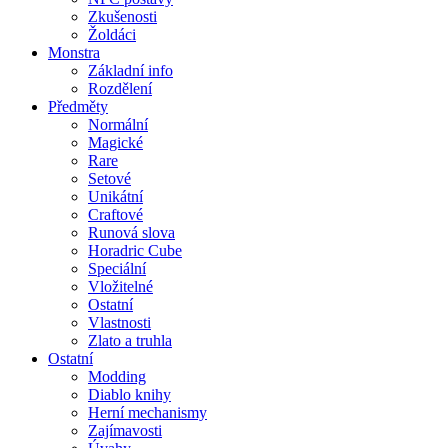
Zkušenosti
Žoldáci
Monstra
Základní info
Rozdělení
Předměty
Normální
Magické
Rare
Setové
Unikátní
Craftové
Runová slova
Horadric Cube
Speciální
Vložitelné
Ostatní
Vlastnosti
Zlato a truhla
Ostatní
Modding
Diablo knihy
Herní mechanismy
Zajímavosti