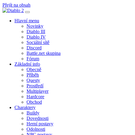
Přejít na obsah
Hlavní
navigace
Hlavní menu
Novinky
Diablo III
Diablo IV
Sociální sítě
Discord
Battle.net skupina
Fórum
Základní info
Obecně
Příběh
Questy
Prostředí
Multiplayer
Hardcore
Obchod
Charaktery
Buildy
Dovednosti
Herní postavy
Odolnosti
NPC postavy