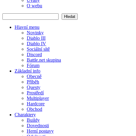
Úvahy
O webu
Hledat
Hledat
Hlavní menu
Novinky
Diablo III
Diablo IV
Sociální sítě
Discord
Battle.net skupina
Fórum
Základní info
Obecně
Příběh
Questy
Prostředí
Multiplayer
Hardcore
Obchod
Charaktery
Buildy
Dovednosti
Herní postavy