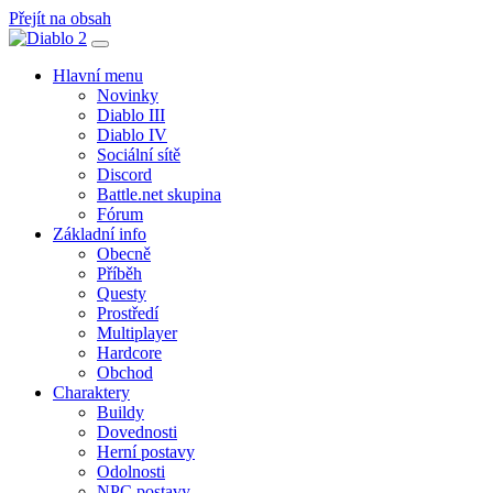
Přejít na obsah
Hlavní
navigace
Hlavní menu
Novinky
Diablo III
Diablo IV
Sociální sítě
Discord
Battle.net skupina
Fórum
Základní info
Obecně
Příběh
Questy
Prostředí
Multiplayer
Hardcore
Obchod
Charaktery
Buildy
Dovednosti
Herní postavy
Odolnosti
NPC postavy