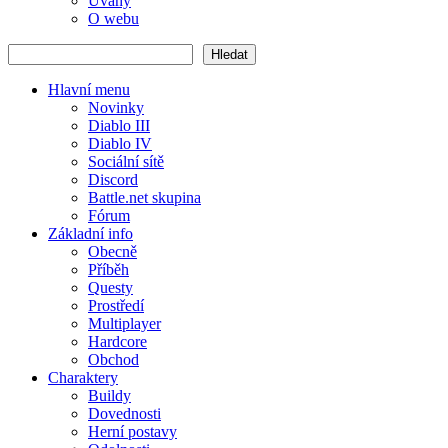
Úvahy
O webu
Hledat
Hledat
Hlavní menu
Novinky
Diablo III
Diablo IV
Sociální sítě
Discord
Battle.net skupina
Fórum
Základní info
Obecně
Příběh
Questy
Prostředí
Multiplayer
Hardcore
Obchod
Charaktery
Buildy
Dovednosti
Herní postavy