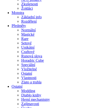
Zkušenosti
Žoldáci
Monstra
Základní info
Rozdělení
Předměty
Normální
Magické
Rare
Setové
Unikátní
Craftové
Runová slova
Horadric Cube
Speciální
Vložitelné
Ostatní
Vlastnosti
Zlato a truhla
Ostatní
Modding
Diablo knihy
Herní mechanismy
Zajímavosti