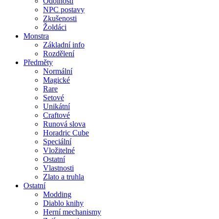
Odolnosti
NPC postavy
Zkušenosti
Žoldáci
Monstra
Základní info
Rozdělení
Předměty
Normální
Magické
Rare
Setové
Unikátní
Craftové
Runová slova
Horadric Cube
Speciální
Vložitelné
Ostatní
Vlastnosti
Zlato a truhla
Ostatní
Modding
Diablo knihy
Herní mechanismy