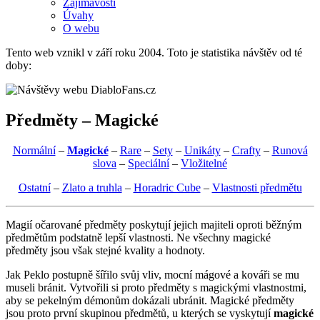
Zajímavosti
Úvahy
O webu
Tento web vznikl v září roku 2004. Toto je statistika návštěv od té
doby:
Předměty – Magické
Normální
–
Magické
–
Rare
–
Sety
–
Unikáty
–
Crafty
–
Runová
slova
–
Speciální
–
Vložitelné
Ostatní
–
Zlato a truhla
–
Horadric Cube
–
Vlastnosti předmětu
Magií očarované předměty poskytují jejich majiteli oproti běžným
předmětům podstatně lepší vlastnosti. Ne všechny magické
předměty jsou však stejné kvality a hodnoty.
Jak Peklo postupně šířilo svůj vliv, mocní mágové a kováři se mu
museli bránit. Vytvořili si proto předměty s magickými vlastnostmi,
aby se pekelným démonům dokázali ubránit. Magické předměty
jsou proto první skupinou předmětů, u kterých se vyskytují
magické