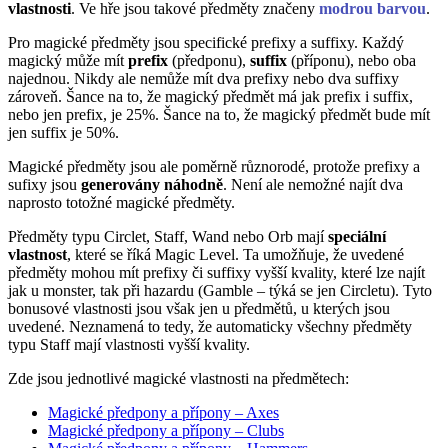
vlastnosti
. Ve hře jsou takové předměty značeny
modrou barvou
.
Pro magické předměty jsou specifické prefixy a suffixy. Každý
magický může mít
prefix
(předponu),
suffix
(příponu), nebo oba
najednou. Nikdy ale nemůže mít dva prefixy nebo dva suffixy
zároveň. Šance na to, že magický předmět má jak prefix i suffix,
nebo jen prefix, je 25%. Šance na to, že magický předmět bude mít
jen suffix je 50%.
Magické předměty jsou ale poměrně různorodé, protože prefixy a
sufixy jsou
generovány náhodně
. Není ale nemožné najít dva
naprosto totožné magické předměty.
Předměty typu Circlet, Staff, Wand nebo Orb mají
speciální
vlastnost
, které se říká Magic Level. Ta umožňuje, že uvedené
předměty mohou mít prefixy či suffixy vyšší kvality, které lze najít
jak u monster, tak při hazardu (Gamble – týká se jen Circletu). Tyto
bonusové vlastnosti jsou však jen u předmětů, u kterých jsou
uvedené. Neznamená to tedy, že automaticky všechny předměty
typu Staff mají vlastnosti vyšší kvality.
Zde jsou jednotlivé magické vlastnosti na předmětech:
Magické předpony a přípony – Axes
Magické předpony a přípony – Clubs