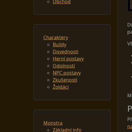
Obchod
Di
pa
Charaktery
Vš
Buildy
Dovednosti
Herní postavy
Odolnosti
NPC postavy
Zkušenosti
Žoldáci
My
P
Př
Monstra
na
Základní info