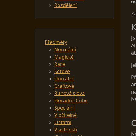
o
Rozdělení
Z
K
Je
Předměty
Al
Normální
ab
Magické
Rare
Je
Setové
Př
Unikátní
ab
Craftové
na
Runová slova
N
Horadric Cube
Speciální
Vložitelné
C
Ostatní
Vlastnosti
No