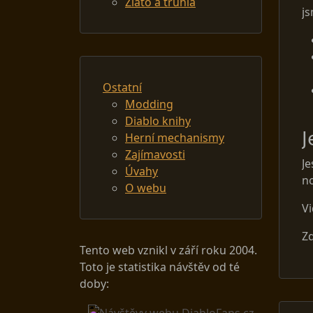
Zlato a truhla
js
Ostatní
Modding
Diablo knihy
J
Herní mechanismy
Zajímavosti
Je
Úvahy
no
O webu
V
Zd
Tento web vznikl v září roku 2004.
Toto je statistika návštěv od té
doby: