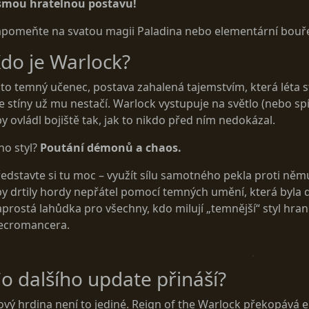
smou hratelnou postavu!
apomeňte na svatou magii Paladina nebo elementární bouře
do je Warlock?
 to temný učenec, postava zahalená tajemstvím, která léta 
e stíny už mu nestačí. Warlock vystupuje na světlo (nebo sp
y ovládl bojiště tak, jak to nikdo před ním nedokázal.
ho styl?
Poutání démonů a chaos.
edstavte si tu moc – využít sílu samotného pekla proti něm
y drtily hordy nepřátel pomocí temných umění, která byla 
prostá lahůdka pro všechny, kdo milují „temnější“ styl hraní
ecromancera.
o dalšího update přináší?
vý hrdina není to jediné. Reign of the Warlock překopává 