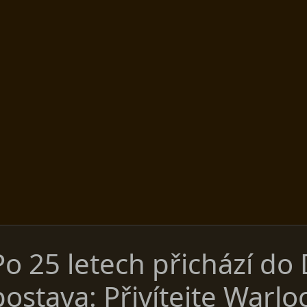
Po 25 letech přichází do 
postava: Přivítejte Warlo