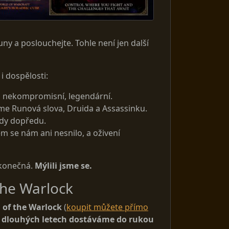
ny a poslouchejte. Tohle není jen další
i dospělosti:
, nekompromisní, legendární.
jsme Runová slova, Druida a Assassinku.
ády dopředu.
ém se nám ani nesnilo, a oživení
e konečná.
Mýlili jsme se.
the Warlock
 of the Warlock
(
koupit můžete přímo
 dlouhých letech dostáváme do rukou