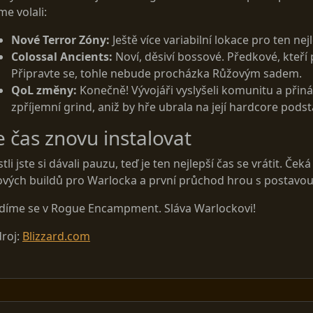
me volali:
Nové Terror Zóny:
Ještě více variabilní lokace pro ten nejl
Colossal Ancients:
Noví, děsiví bossové. Předkové, kteří
Připravte se, tohle nebude procházka Růžovým sadem.
QoL změny:
Konečně! Vývojáři vyslyšeli komunitu a přináš
zpříjemní grind, aniž by hře ubrala na její hardcore podst
e čas znovu instalovat
stli jste si dávali pauzu, teď je ten nejlepší čas se vrátit. Č
vých buildů pro Warlocka a první průchod hrou s postavou, k
idíme se v Rogue Encampment. Sláva Warlockovi!
roj:
Blizzard.com