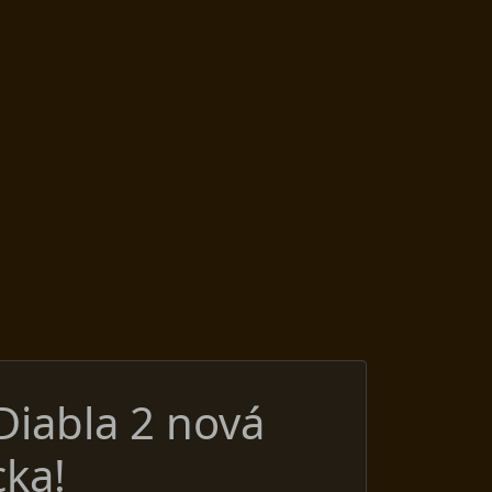
Diabla 2 nová
cka!