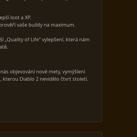
epší loot a XP.
 prověří vaše buildy na maximum.
í „Quality of Life“ vylepšení, která nám
atě.
eká nás objevování nové mety, vymýšlení
terou Diablo 2 nevidělo čtvrt století.