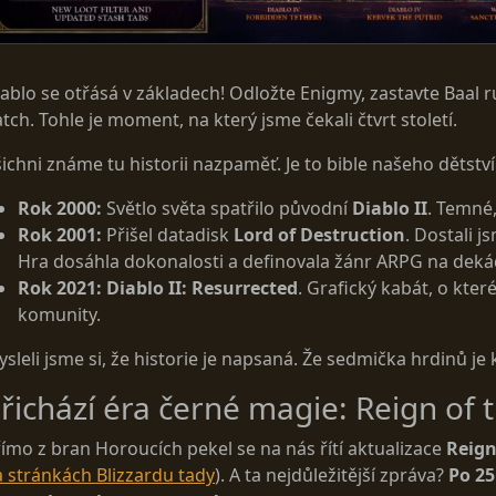
ablo se otřásá v základech! Odložte Enigmy, zastavte Baal ru
tch. Tohle je moment, na který jsme čekali čtvrt století.
ichni známe tu historii nazpaměť. Je to bible našeho dětství 
Rok 2000:
Světlo světa spatřilo původní
Diablo II
. Temné
Rok 2001:
Přišel datadisk
Lord of Destruction
. Dostali 
Hra dosáhla dokonalosti a definovala žánr ARPG na dek
Rok 2021:
Diablo II: Resurrected
. Grafický kabát, o kter
komunity.
sleli jsme si, že historie je napsaná. Že sedmička hrdinů j
řichází éra černé magie: Reign of 
ímo z bran Horoucích pekel se na nás řítí aktualizace
Reign
 stránkách Blizzardu tady
). A ta nejdůležitější zpráva?
Po 25