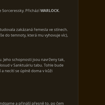
 Sorceressky. Přichází
WARLOCK
.
studovala zakázaná řemesla ve stínech.
íše do temnoty, která mu vyhovuje víc),
u. Jeho schopnosti jsou navrženy tak,
dosud v Sanktuáriu tabu. Tohle bude
 a necítí se úplně doma v kůži
endgame a přináší přesně to, po čem