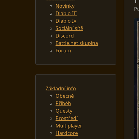
Novinky
P
Diablo III
Diablo IV
Sociální sítě
Discord
Battle.net skupina
Fórum
Základní info
Obecně
Příběh
Questy
Prostředí
Multiplayer
Hardcore