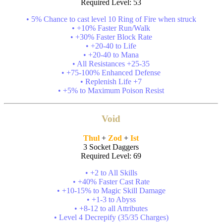
Required Level: 53
• 5% Chance to cast level 10 Ring of Fire when struck
• +10% Faster Run/Walk
• +30% Faster Block Rate
• +20-40 to Life
• +20-40 to Mana
• All Resistances +25-35
• +75-100% Enhanced Defense
• Replenish Life +7
• +5% to Maximum Poison Resist
Void
Thul
+
Zod
+
Ist
3 Socket Daggers
Required Level: 69
• +2 to All Skills
• +40% Faster Cast Rate
• +10-15% to Magic Skill Damage
• +1-3 to Abyss
• +8-12 to all Attributes
• Level 4 Decrepify (35/35 Charges)