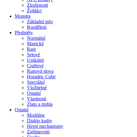
Zkušenosti
Žoldáci
Monstra
Základní info
Rozdělení
Předměty
Normální
Magické
Rare
Setové
Unikátní
Craftové
Runová slova
Horadric Cube
Speciální
Vložitelné
Ostatní
Vlastnosti
Zlato a truhla
Ostatní
Modding
Diablo knihy
Herní mechanismy
Zajímavosti