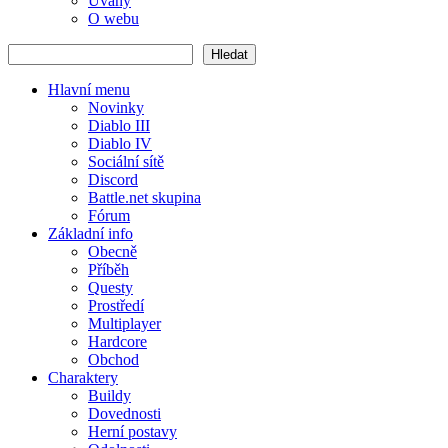
Úvahy
O webu
Hledat
Hledat
Hlavní menu
Novinky
Diablo III
Diablo IV
Sociální sítě
Discord
Battle.net skupina
Fórum
Základní info
Obecně
Příběh
Questy
Prostředí
Multiplayer
Hardcore
Obchod
Charaktery
Buildy
Dovednosti
Herní postavy