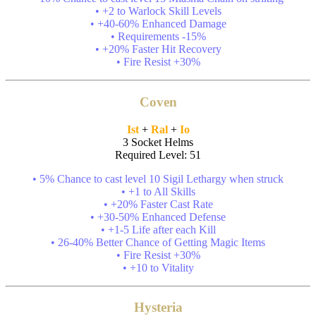
• +2 to Warlock Skill Levels
• +40-60% Enhanced Damage
• Requirements -15%
• +20% Faster Hit Recovery
• Fire Resist +30%
Coven
Ist
+
Ral
+
Io
3 Socket Helms
Required Level: 51
• 5% Chance to cast level 10 Sigil Lethargy when struck
• +1 to All Skills
• +20% Faster Cast Rate
• +30-50% Enhanced Defense
• +1-5 Life after each Kill
• 26-40% Better Chance of Getting Magic Items
• Fire Resist +30%
• +10 to Vitality
Hysteria