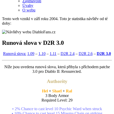
Zajímavosti
Úvahy
O webu
Tento web vznikl v září roku 2004. Toto je statistika návštěv od té
doby:
Runová slova v D2R 3.0
Runová slova:
1.09
–
1.10
–
1.11
–
D2R 2.4
–
D2R 2.6
–
D2R 3.0
Níže jsou uvedena runová slova, která přibyla s příchodem patche
3.0 pro Diablo II: Ressurected.
Authority
Hel
+
Shael
+
Ral
3 Body Armor
Required Level: 29
• 2% Chance to cast level 10 Psychic Ward when struck
• 10% Chance to cast level 15 Miasma Chain on striking