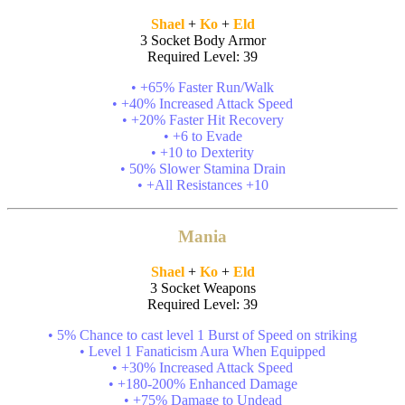
Shael
+
Ko
+
Eld
3 Socket Body Armor
Required Level: 39
• +65% Faster Run/Walk
• +40% Increased Attack Speed
• +20% Faster Hit Recovery
• +6 to Evade
• +10 to Dexterity
• 50% Slower Stamina Drain
• +All Resistances +10
Mania
Shael
+
Ko
+
Eld
3 Socket Weapons
Required Level: 39
• 5% Chance to cast level 1 Burst of Speed on striking
• Level 1 Fanaticism Aura When Equipped
• +30% Increased Attack Speed
• +180-200% Enhanced Damage
• +75% Damage to Undead