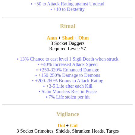
• +50 to Attack Rating against Undead
• +10 to Dexterity
Ritual
Amn
+
Shael
+
Ohm
3 Socket Daggers
Required Level: 57
• 13% Chance to cast level 1 Sigil Death when struck
• +40% Increased Attack Speed
• +250-320% Enhanced Damage
• +150-250% Damage to Demons
• +200-260% Bonus to Attack Rating
• +3-5 Life after each Kill
• Slain Monsters Rest in Peace
• 7% Life stolen per hit
Vigilance
Dol
+
Gul
3 Socket Grimoires, Shields, Shrunken Heads, Targes