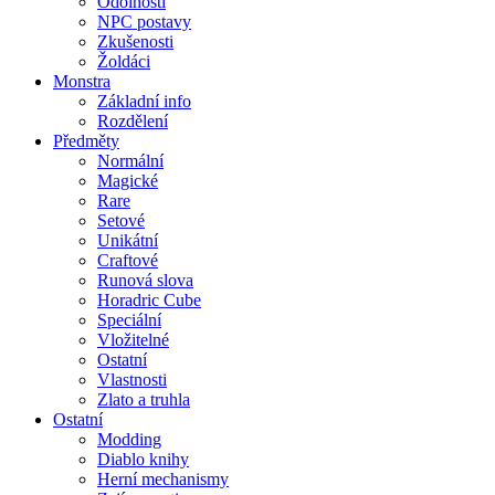
Odolnosti
NPC postavy
Zkušenosti
Žoldáci
Monstra
Základní info
Rozdělení
Předměty
Normální
Magické
Rare
Setové
Unikátní
Craftové
Runová slova
Horadric Cube
Speciální
Vložitelné
Ostatní
Vlastnosti
Zlato a truhla
Ostatní
Modding
Diablo knihy
Herní mechanismy