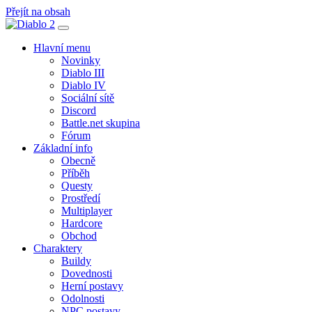
Přejít na obsah
Hlavní
navigace
Hlavní menu
Novinky
Diablo III
Diablo IV
Sociální sítě
Discord
Battle.net skupina
Fórum
Základní info
Obecně
Příběh
Questy
Prostředí
Multiplayer
Hardcore
Obchod
Charaktery
Buildy
Dovednosti
Herní postavy
Odolnosti
NPC postavy