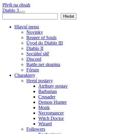
Přejít na obsah
Hlavní
Diablo 3
Hledat
Hledat
navigace
Hlavní menu
Novinky
Reaper of Souls
Úvod do Diablo III
Diablo II
Sociální sítě
Discord
Battle.net skupina
Fórum
Charaktery
Herní postavy
Atributy postav
Barbarian
Crusader
Demon Hunter
Monk
Necromancer
Witch Doctor
Wizard
Followers