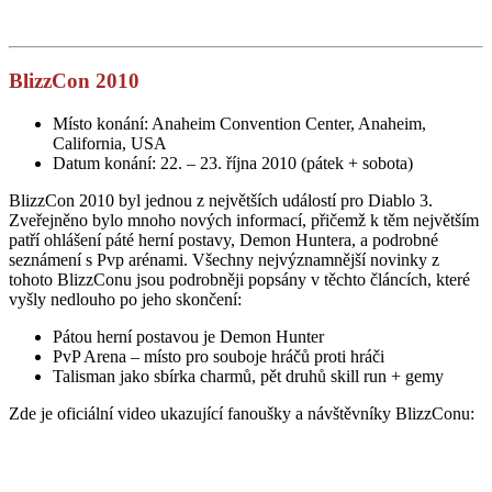
BlizzCon 2010
Místo konání: Anaheim Convention Center, Anaheim,
California, USA
Datum konání: 22. – 23. října 2010 (pátek + sobota)
BlizzCon 2010 byl jednou z největších událostí pro Diablo 3.
Zveřejněno bylo mnoho nových informací, přičemž k těm největším
patří ohlášení páté herní postavy, Demon Huntera, a podrobné
seznámení s Pvp arénami. Všechny nejvýznamnější novinky z
tohoto BlizzConu jsou podrobněji popsány v těchto článcích, které
vyšly nedlouho po jeho skončení:
Pátou herní postavou je Demon Hunter
PvP Arena – místo pro souboje hráčů proti hráči
Talisman jako sbírka charmů, pět druhů skill run + gemy
Zde je oficiální video ukazující fanoušky a návštěvníky BlizzConu: