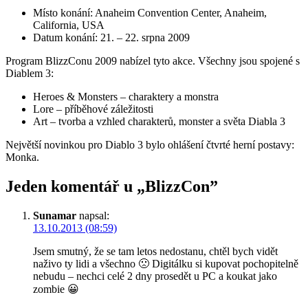
Místo konání: Anaheim Convention Center, Anaheim,
California, USA
Datum konání: 21. – 22. srpna 2009
Program BlizzConu 2009 nabízel tyto akce. Všechny jsou spojené s
Diablem 3:
Heroes & Monsters – charaktery a monstra
Lore – příběhové záležitosti
Art – tvorba a vzhled charakterů, monster a světa Diabla 3
Největší novinkou pro Diablo 3 bylo ohlášení čtvrté herní postavy:
Monka.
Jeden komentář u „
BlizzCon
”
Sunamar
napsal:
13.10.2013 (08:59)
Jsem smutný, že se tam letos nedostanu, chtěl bych vidět
naživo ty lidi a všechno 🙁 Digitálku si kupovat pochopitelně
nebudu – nechci celé 2 dny prosedět u PC a koukat jako
zombie 😀