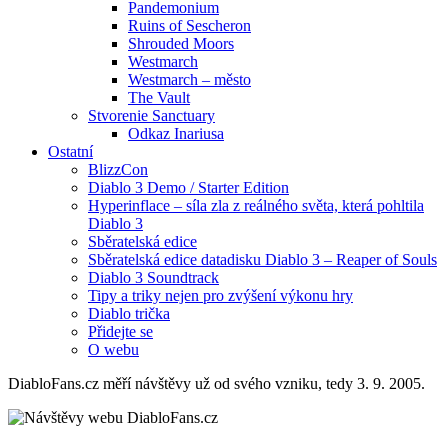
Pandemonium
Ruins of Sescheron
Shrouded Moors
Westmarch
Westmarch – město
The Vault
Stvorenie Sanctuary
Odkaz Inariusa
Ostatní
BlizzCon
Diablo 3 Demo / Starter Edition
Hyperinflace – síla zla z reálného světa, která pohltila
Diablo 3
Sběratelská edice
Sběratelská edice datadisku Diablo 3 – Reaper of Souls
Diablo 3 Soundtrack
Tipy a triky nejen pro zvýšení výkonu hry
Diablo trička
Přidejte se
O webu
DiabloFans.cz měří návštěvy už od svého vzniku, tedy 3. 9. 2005.