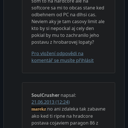
som to na hardcore ale na
softcore sa mi to obcas stane ked
odbehnem od PC na dlhsi cas.
Neviem aky je tam casovy limit ale
kto by si nepockal aj cely den
pokial by mu to zachranilo jeho
postavu z hrobarovej lopaty?
Pro vložení odpovědi na
komentář se musíte přihlásit
SoulCrusher
napsal:
21.06.2013 (12:24)
no ani zdaleka tak zabavne
marekz
ako ked ti ripne na hradcore
postava cojaviem paragon 86 z