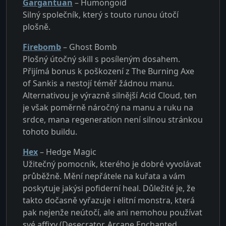
Gargantuan
– Humongoid
Silný společník, který s touto runou útočí
plošně.
Firebomb
– Ghost Bomb
Plošný útočný skill s posíleným dosahem.
Přijímá bonus k poškození z The Burning Axe
of Sankis a nestojí téměř žádnou manu.
Alternativou je výrazně silnější Acid Cloud, ten
je však poměrně náročný na manu a ruku na
srdce, mana regeneration není silnou stránkou
tohoto buildu.
Hex
– Hedge Magic
Užitečný pomocník, kterého je dobré vyvolávat
průběžně. Mění nepřátele na kuřata a vám
poskytuje jakýsi pofiderní heal. Důležité je, že
takto dočasně vyřazuje i elitní monstra, která
pak nejenže neútočí, ale ani nemohou používat
své affixy (Desecrator, Arcane Enchanted,