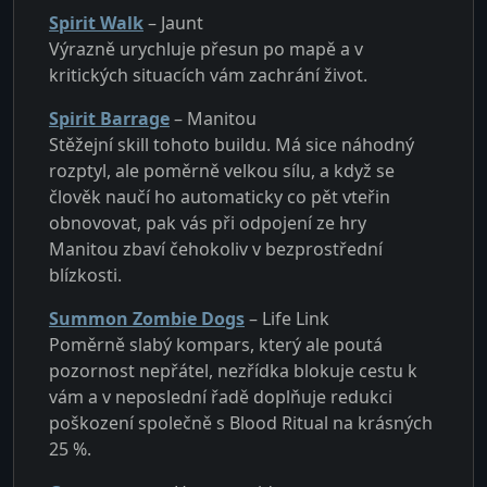
Spirit Walk
– Jaunt
Výrazně urychluje přesun po mapě a v
kritických situacích vám zachrání život.
Spirit Barrage
– Manitou
Stěžejní skill tohoto buildu. Má sice náhodný
rozptyl, ale poměrně velkou sílu, a když se
člověk naučí ho automaticky co pět vteřin
obnovovat, pak vás při odpojení ze hry
Manitou zbaví čehokoliv v bezprostřední
blízkosti.
Summon Zombie Dogs
– Life Link
Poměrně slabý kompars, který ale poutá
pozornost nepřátel, nezřídka blokuje cestu k
vám a v neposlední řadě doplňuje redukci
poškození společně s Blood Ritual na krásných
25 %.