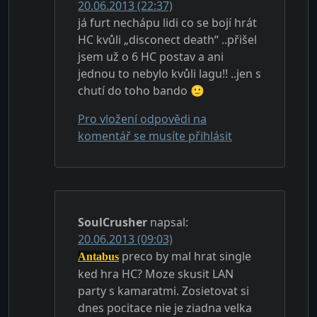
20.06.2013 (22:37)
já furt nechápu lidi co se bojí hrát
HC kvůli „disconect death“ ..přišel
jsem už o 6 HC postav a ani
jednou to nebylo kvůli lagu!! ..jen s
chutí do toho bando 🙂
Pro vložení odpovědi na
komentář se musíte přihlásit
SoulCrusher
napsal:
20.06.2013 (09:03)
preco by mal hrat single
Antabus
ked hra HC? Moze skusit LAN
party s kamaratmi. Zosietovat si
dnes pocitace nie je ziadna velka