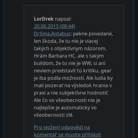
LorDrek
napsal:
20.06.2013 (08:44)
DrSma
,
Antabus
: pekne povedané,
len škoda, že tu nie je viacej
takých s objektívnym názorom.
Hrám Barbara HC, ale s takým
buildom, že to nie je WW, si ani
neviem predstaviť tú kritiku, gear
je iba podla možností. Ale ludia by
mali pozerať na výsledok hrania v
praxi a nie subjektívne hodnotiť.
Ale čo vo všeobecnosti nie je
najlepšie je automaticky vo
všeobecnosti zlé.
Pro vložení odpovědi na
komentář se musíte přihlásit