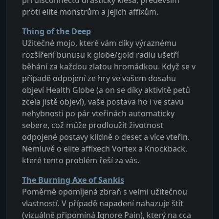
proti elite monstrům a jejich affixům.
Thing of the Deep
Užitečné mojo, které vám díky výraznému
rozšíření bunusu k globe/gold radiu ušetří
běhání za každou zlatou hromádkou. Když se v
případě odpojení ze hry ve vašem dosahu
objeví Health Globe (a on se díky aktivitě petů
zcela jistě objeví), vaše postava ho i ve stavu
nehybnosti po pár vteřinách automaticky
sebere, což může prodloužit životnost
odpojené postavy klidně o deset a více vteřin.
Nemluvě o elite affixech Vortex a Knockback,
které tento problém řeší za vás.
The Burning Axe of Sankis
Poměrně opomíjená zbraň s velmi užitečnou
vlastností. V případě napadení nahazuje štít
(vizuálně připomíná Ignore Pain), který na cca