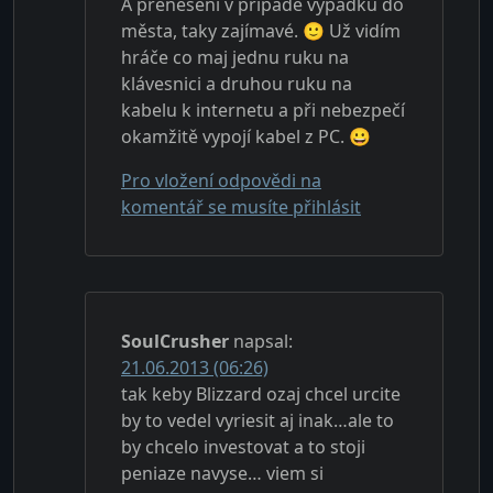
A přenesení v případě výpadku do
města, taky zajímavé. 🙂 Už vidím
hráče co maj jednu ruku na
klávesnici a druhou ruku na
kabelu k internetu a při nebezpečí
okamžitě vypojí kabel z PC. 😀
Pro vložení odpovědi na
komentář se musíte přihlásit
SoulCrusher
napsal:
21.06.2013 (06:26)
tak keby Blizzard ozaj chcel urcite
by to vedel vyriesit aj inak…ale to
by chcelo investovat a to stoji
peniaze navyse… viem si