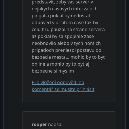
predstavit, zeby vas server v
nejakych casovych intervaloch
pingal a pokial by nedostal
odpoved v urcitom case tak by
celu hru pauzol na strane servera
az pokial by sa spojenie zase
neobnovilo alebo v tych horsich
pripadoch preniesol postavu do
bezpecia mesta… mohlo by to byt
online a mohlo by to byt aj
bezpecne si myslim
Pro vložení odpovědi na
komentář se musíte přihlásit
rooper
napsal: