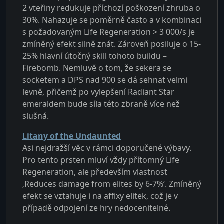
2 vteřiny redukuje příchozí poškození zhruba o
30%. Nahazuje se poměrně často a v kombinaci
s požadovaným Life Regeneration > 3 000/s je
zmíněný efekt silně znát. Zároveň posiluje o 15-
25% hlavní útočný skill tohoto buildu –
Firebomb. Nemluvě o tom, že sekera se
socketem a DPS nad 900 se dá sehnat velmi
levně, přičemž po vylepšení Radiant Star
emeraldem bude síla této zbraně více než
slušná.
Litany of the Undaunted
Asi nejdražší věc v rámci doporučené výbavy.
Pro tento prsten mluví vždy přítomný Life
Regeneration, ale především vlastnost
‚Reduces damage from elites by 6-7%‘. Zmíněný
efekt se vztahuje i na affixy elitek, což je v
případě odpojení ze hry nedocenitelné.