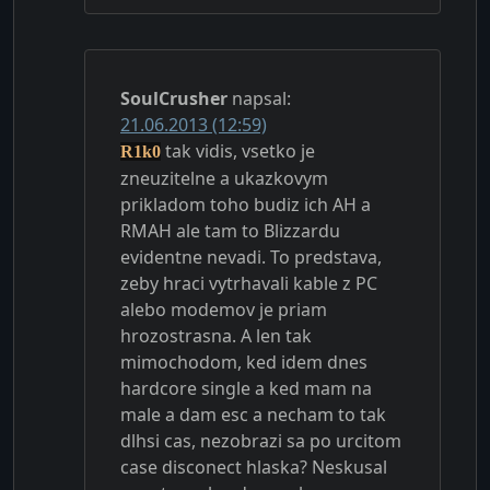
SoulCrusher
napsal:
21.06.2013 (12:59)
tak vidis, vsetko je
R1k0
zneuzitelne a ukazkovym
prikladom toho budiz ich AH a
RMAH ale tam to Blizzardu
evidentne nevadi. To predstava,
zeby hraci vytrhavali kable z PC
alebo modemov je priam
hrozostrasna. A len tak
mimochodom, ked idem dnes
hardcore single a ked mam na
male a dam esc a necham to tak
dlhsi cas, nezobrazi sa po urcitom
case disconect hlaska? Neskusal