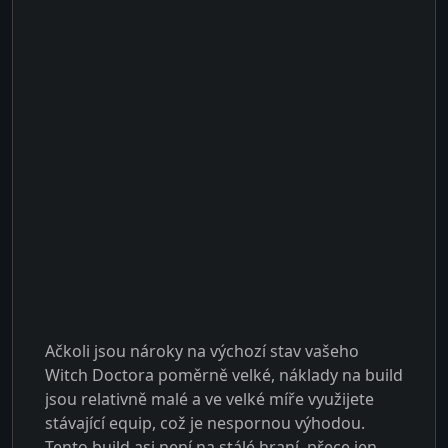
Ačkoli jsou nároky na výchozí stav vašeho
Witch Doctora poměrně velké, náklady na build
jsou relativně malé a ve velké míře využijete
stávající equip, což je nespornou výhodou.
Tento build asi není na stálé hraní, přece jen