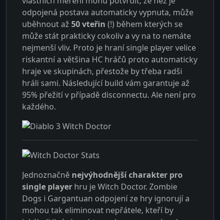
vlastních měření mohu potvrdit, že než je
odpojená postava automaticky vypnuta, může
uběhnout až
50 vteřin
(!) během kterých se
může stát prakticky cokoliv a vy na to nemáte
nejmenší vliv. Proto je hraní single player velice
riskantní a většina HC hráčů proto automaticky
hraje ve skupinách, přestože by třeba radši
hráli sami. Následující build vám garantuje až
95% přežití v případě disconnectu. Ale není pro
každého.
Jednoznačně
nejvýhodnější charakter pro
single player
hru je Witch Doctor. Zombie
Dogs i Gargantuan odpojení ze hry ignorují a
mohou tak eliminovat nepřátele, kteří by