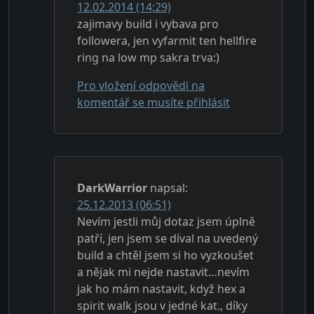
12.02.2014 (14:29)
zajimavy build i vybava pro
followera, jen vyfarmit ten hellfire
ring na low mp sakra trva:)
Pro vložení odpovědi na
komentář se musíte přihlásit
DarkWarrior
napsal:
25.12.2013 (06:51)
Nevím jestli můj dotaz jsem úplně
patří, jen jsem se díval na uvedený
build a chtěl jsem si ho vyzkoušet
a nějak mi nejde nastavit…nevím
jak ho mám nastavit, když hex a
spirit walk jsou v jedné kat., díky