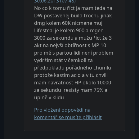
30.06.2013 (07:48)
No co k tomu říct ja mam teda na
DW postavenej build trochu jinak
dmg kolem 60K nicmene muj
Lifesteal je kolem 900 a regen
3000 za sekundu a mužu říct že 3
akt na nejvší obtířnost s MP 10
pro mě s partou lidí není problem
vydržím stát v čemkoli za
předpokladu pořádného chumlu
protože kastím acid a v tu chvili
mam navratnost HP okolo 10000
za sekundu resisty mam 75% a
uplně v klidu
Pro vložení odpovědi na
komentář se musíte přihlásit