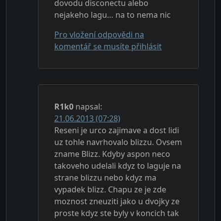
dovodu disconectu alebo
nejakeho lagu… na to nema nic
Pro vložení odpovědi na
komentář se musíte přihlásit
R1k0
napsal:
21.06.2013 (07:28)
Reseni je urco zajimave a dost lidi
uz tohle navrhovalo blizzu. Ovsem
zname Blizz. Kdyby aspon neco
takoveho udelali kdyz to laguje na
strane blizzu nebo kdyz ma
vypadek blizz. Chapu ze je zde
moznost zneuziti jako u dvojky ze
proste kdyz ste byly v koncich tak