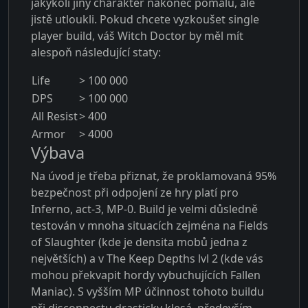
jakýkoli jiný charakter nakonec pomalu, ale
jistě utloukli. Pokud chcete vyzkoušet single
player build, váš Witch Doctor by měl mít
alespoň následující staty:
Life
> 100 000
DPS
> 100 000
All Resist
> 400
Armor
> 4000
Výbava
Na úvod je třeba přiznat, že proklamovaná 95%
bezpečnost při odpojení ze hry platí pro
Inferno, act-3, MP-0. Build je velmi důsledně
testován v mnoha situacích zejména na Fields
of Slaughter (kde je densita mobů jedna z
největších) a v The Keep Depths lvl 2 (kde vás
mohou překvapit hordy vybuchujících Fallen
Maniac). S vyšším MP účinnost tohoto buildu
při disconnectu drasticky klesá, především