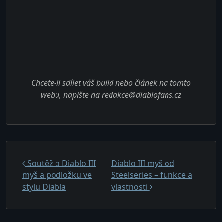
Chcete-li sdílet váš build nebo
článek
na tomto
webu, napište na redakce@diablofans.cz
Navigace pro příspěvek
Soutěž o Diablo III
Diablo III myš od
myš a podložku ve
Steelseries – funkce a
stylu Diabla
vlastnosti