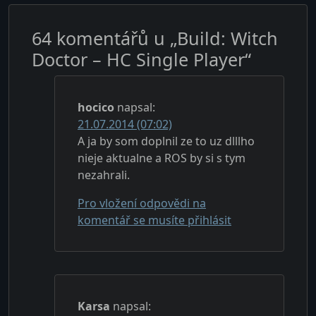
64 komentářů u „
Build: Witch
Doctor – HC Single Player
“
hocico
napsal:
21.07.2014 (07:02)
A ja by som doplnil ze to uz dlllho
nieje aktualne a ROS by si s tym
nezahrali.
Pro vložení odpovědi na
komentář se musíte přihlásit
Karsa
napsal: