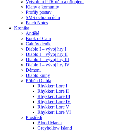
Vytvoření PTR účtu a připojení
Klany a komunity
Profily postav
SMS ochrana účtu
Patch Notes
Kronika
Andělé
Book of Cain
Cainův deník
Diablo I – vývoj hry I
Diablo I – vývoj hry II
Diablo I – vývoj hry III
Diablo I – vývoj hry IV
Démoni
Diablo knihy
Příběh Diabla
Rhykker: Lore I
Rhykker: Lore II
Rhykker: Lore III
Rhykker: Lore IV
Rhykker: Lore V
Rhykker: Lore VI
Prostředí
Blood Marsh
Greyhollow Island