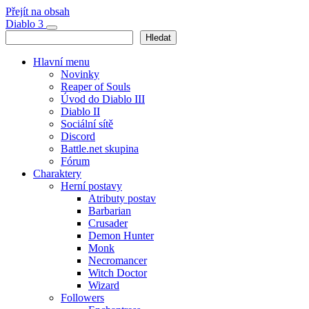
Přejít na obsah
Hlavní
Diablo 3
Hledat
Hledat
navigace
Hlavní menu
Novinky
Reaper of Souls
Úvod do Diablo III
Diablo II
Sociální sítě
Discord
Battle.net skupina
Fórum
Charaktery
Herní postavy
Atributy postav
Barbarian
Crusader
Demon Hunter
Monk
Necromancer
Witch Doctor
Wizard
Followers