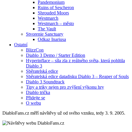
Pandemonium
Ruins of Sescheron
Shrouded Moors
Westmarch
Westmarch – město
The Vault
Stvorenie Sanctuary
Odkaz Inariusa
Ostatní
BlizzCon
Diablo 3 Demo / Starter Edition
Hyperinflace – síla zla z reálného světa, která pohltila
Diablo 3
Sběratelská edice
Sběratelská edice datadisku Diablo 3 – Reaper of Souls
Diablo 3 Soundtrack
Tipy a triky nejen pro zvýšení výkonu hry
Diablo trička
Přidejte se
O webu
DiabloFans.cz měří návštěvy už od svého vzniku, tedy 3. 9. 2005.