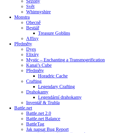
Sezóny
Svět
Whimsyshire
Monstra
Obecně
Bestiář
Treasure Goblins
Affixy
Předměty
Dyes
Elixíry
Mystic – Enchanting a Transmogrification
Kanai’s Cube
Předměty
Horadric Cache
Crafting
Legendary Crafting
Drahokamy
Legendární drahokamy
Inventář & Truhla
Battle.net
Battle.net 2.0
Battle.net Balance
BattleTag
Jak napsat Bug Report