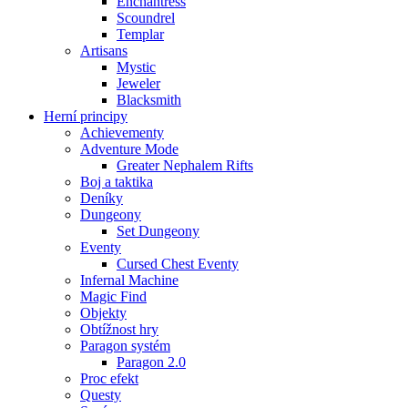
Enchantress
Scoundrel
Templar
Artisans
Mystic
Jeweler
Blacksmith
Herní principy
Achievementy
Adventure Mode
Greater Nephalem Rifts
Boj a taktika
Deníky
Dungeony
Set Dungeony
Eventy
Cursed Chest Eventy
Infernal Machine
Magic Find
Objekty
Obtížnost hry
Paragon systém
Paragon 2.0
Proc efekt
Questy